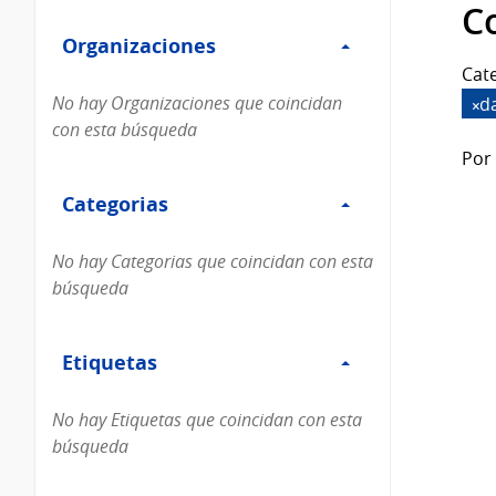
Filtro
datos...
C
Organizaciones
Organizaciones
Cate
No hay Organizaciones que coincidan
d
con esta búsqueda
Por 
Filtro
Categorias
Categorias
No hay Categorias que coincidan con esta
búsqueda
Filtro
Etiquetas
Etiquetas
No hay Etiquetas que coincidan con esta
búsqueda
Filtro