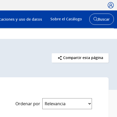
Usua
Menú
Sobre el Catálogo
caciones y uso de datos
Buscar
de
Abrir
buscador
navega
y
Compartir esta página
Ordenar por