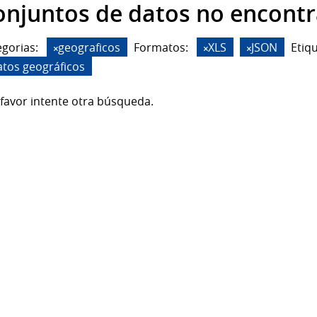
onjuntos de datos no encont
gorias:
geograficos
Formatos:
XLS
JSON
Etiq
atos geográficos
favor intente otra búsqueda.