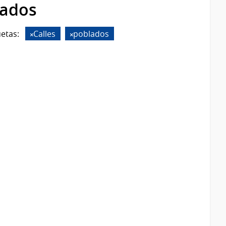
rados
uetas:
Calles
poblados