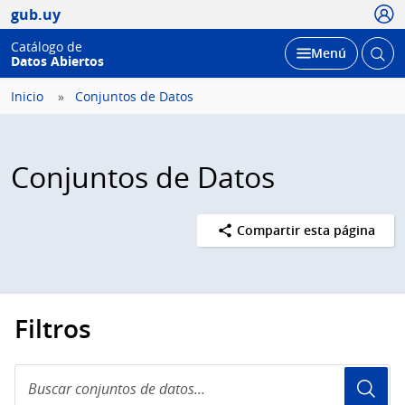
Usua
gub.uy
Catálogo de
Abrir
Desplegar
Menú
Datos Abiertos
busc
Inicio
Conjuntos de Datos
Conjuntos de Datos
Compartir esta página
Filtros
Buscar
conjuntos