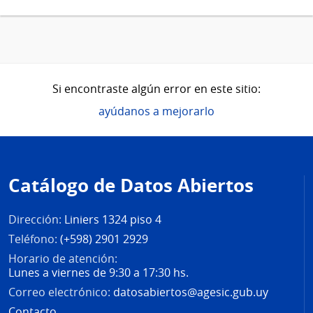
Si encontraste algún error en este sitio:
ayúdanos a mejorarlo
Pie
de
Catálogo de Datos Abiertos
página
Dirección:
Liniers 1324 piso 4
Teléfono:
(+598) 2901 2929
Horario de atención:
Lunes a viernes de 9:30 a 17:30 hs.
Correo electrónico:
datosabiertos@agesic.gub.uy
Contacto