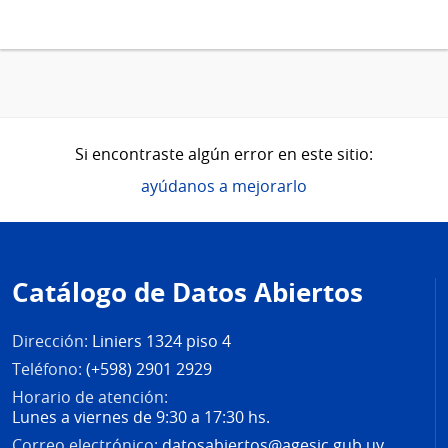
Si encontraste algún error en este sitio:
ayúdanos a mejorarlo
Pie
de
Catálogo de Datos Abiertos
página
Dirección:
Liniers 1324 piso 4
Teléfono:
(+598) 2901 2929
Horario de atención:
Lunes a viernes de 9:30 a 17:30 hs.
Correo electrónico:
datosabiertos@agesic.gub.uy