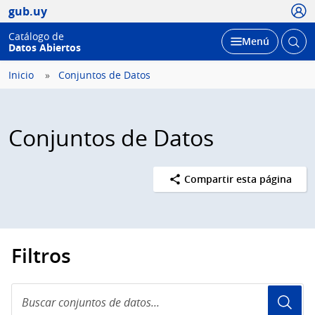
Usua
gub.uy
Catálogo de
Abrir
Desplegar
Menú
Datos Abiertos
busc
Inicio
Conjuntos de Datos
Conjuntos de Datos
Compartir esta página
Filtros
Buscar
conjuntos