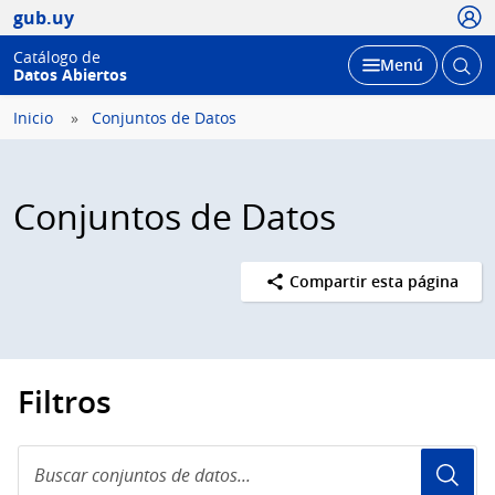
Usua
gub.uy
Catálogo de
Abrir
Desplegar
Menú
Datos Abiertos
busc
Inicio
Conjuntos de Datos
Conjuntos de Datos
Compartir esta página
Filtros
Buscar
conjuntos