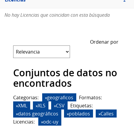
Licencias
No hay Licencias que coincidan con esta búsqueda
Ordenar por
Conjuntos de datos no
encontrados
Categorias:
geograficos
Formatos:
XML
XLS
CSV
Etiquetas:
datos geográficos
poblados
Calles
Licencias:
odc-uy