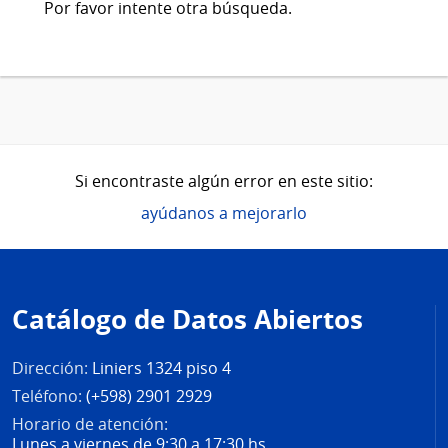
Por favor intente otra búsqueda.
Si encontraste algún error en este sitio:
ayúdanos a mejorarlo
Pie
de
Catálogo de Datos Abiertos
página
Dirección:
Liniers 1324 piso 4
Teléfono:
(+598) 2901 2929
Horario de atención:
Lunes a viernes de 9:30 a 17:30 hs.