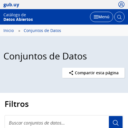
Usua
gub.uy
Catálogo de
Abrir
Desplegar
Menú
Datos Abiertos
busc
Inicio
Conjuntos de Datos
Conjuntos de Datos
Compartir esta página
Filtros
Buscar
conjuntos