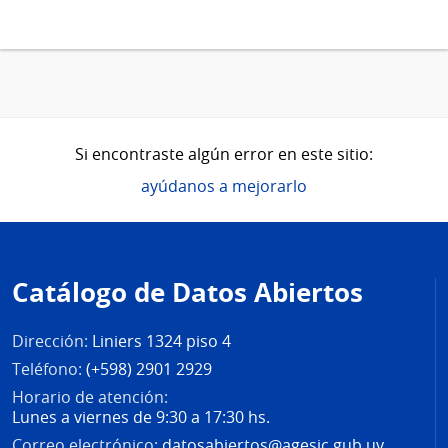
Si encontraste algún error en este sitio:
ayúdanos a mejorarlo
Pie
de
Catálogo de Datos Abiertos
página
Dirección:
Liniers 1324 piso 4
Teléfono:
(+598) 2901 2929
Horario de atención:
Lunes a viernes de 9:30 a 17:30 hs.
Correo electrónico:
datosabiertos@agesic.gub.uy