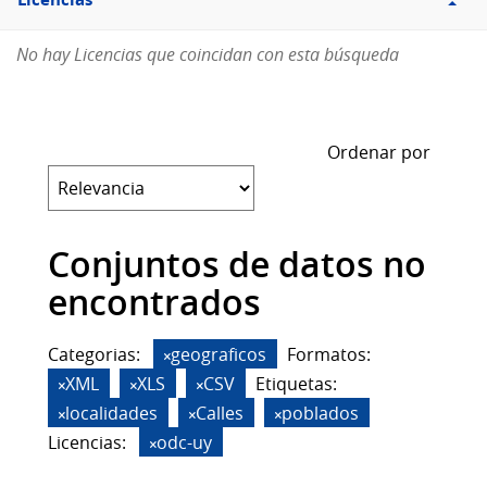
Licencias
No hay Licencias que coincidan con esta búsqueda
Ordenar por
Conjuntos de datos no
encontrados
Categorias:
geograficos
Formatos:
XML
XLS
CSV
Etiquetas:
localidades
Calles
poblados
Licencias:
odc-uy