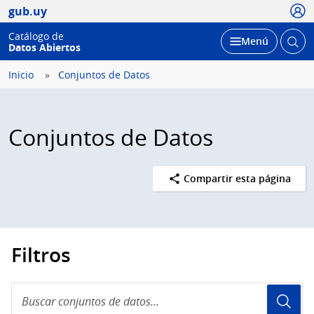
Usua
gub.uy
Catálogo de
Abrir
Desplegar
Menú
Datos Abiertos
busc
Inicio
Conjuntos de Datos
Conjuntos de Datos
Compartir esta página
Filtros
Buscar
conjuntos