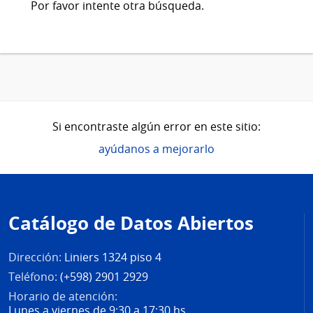
Por favor intente otra búsqueda.
Si encontraste algún error en este sitio:
ayúdanos a mejorarlo
Pie
de
Catálogo de Datos Abiertos
página
Dirección:
Liniers 1324 piso 4
Teléfono:
(+598) 2901 2929
Horario de atención:
Lunes a viernes de 9:30 a 17:30 hs.