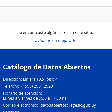
Si encontraste algún error en este sitio:
ayúdanos a mejorarlo
Pie
de
Catálogo de Datos Abiertos
página
Dirección:
Liniers 1324 piso 4
Teléfono:
(+598) 2901 2929
Horario de atención:
Lunes a viernes de 9:30 a 17:30 hs.
Correo electrónico:
datosabiertos@agesic.gub.uy