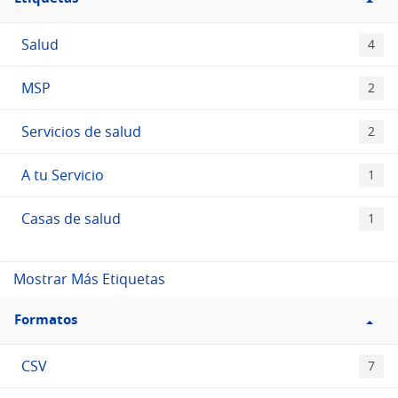
Etiquetas
Salud
4
MSP
2
Servicios de salud
2
A tu Servicio
1
Casas de salud
1
Mostrar Más Etiquetas
Filtro
Formatos
Formatos
CSV
7