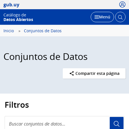
Usua
gub.uy
Catálogo de
Abrir
Desplegar
Menú
Datos Abiertos
busc
Inicio
Conjuntos de Datos
Conjuntos de Datos
Compartir esta página
Filtros
Buscar
conjuntos