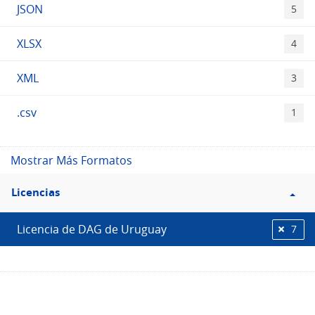
JSON
5
XLSX
4
XML
3
.csv
1
Mostrar Más Formatos
Filtro
Licencias
Licencias
Licencia de DAG de Uruguay
7