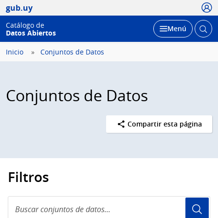
Usua
gub.uy
Catálogo de
Abrir
Desplegar
Menú
Datos Abiertos
busc
Inicio
Conjuntos de Datos
Conjuntos de Datos
Compartir esta página
Filtros
Buscar
conjuntos