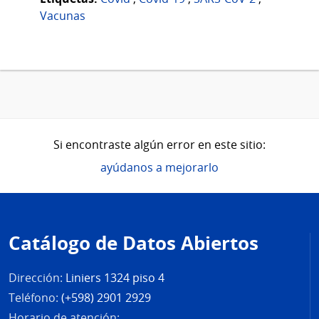
Vacunas
Si encontraste algún error en este sitio:
ayúdanos a mejorarlo
Pie
de
Catálogo de Datos Abiertos
página
Dirección:
Liniers 1324 piso 4
Teléfono:
(+598) 2901 2929
Horario de atención: