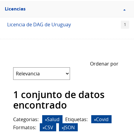
Filtro
Licencias
Licencias
Licencia de DAG de Uruguay
1
Ordenar por
1 conjunto de datos
encontrado
Categorias:
Salud
Etiquetas:
Covid
Formatos:
CSV
JSON