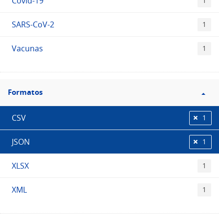
Covid-19
1
SARS-CoV-2
1
Vacunas
1
Filtro
Formatos
Formatos
CSV
1
JSON
1
XLSX
1
XML
1