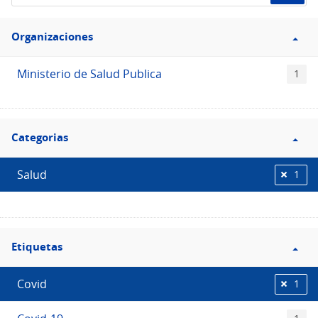
de
Filtro
datos...
Organizaciones
Organizaciones
Ministerio de Salud Publica
1
Filtro
Categorias
Categorias
Salud
1
Filtro
Etiquetas
Etiquetas
Covid
1