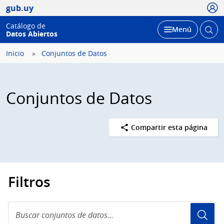
Usua
gub.uy
Catálogo de
Abrir
Desplegar
Menú
Datos Abiertos
busc
Inicio
Conjuntos de Datos
Conjuntos de Datos
Compartir esta página
Filtros
Buscar
conjuntos