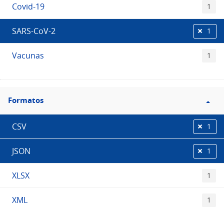
Covid-19
1
SARS-CoV-2
1
Vacunas
1
Filtro
Formatos
Formatos
CSV
1
JSON
1
XLSX
1
XML
1