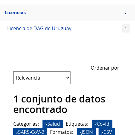
Filtro
Licencias
Licencias
Licencia de DAG de Uruguay
1
Ordenar por
1 conjunto de datos
encontrado
Categorias:
Salud
Etiquetas:
Covid
SARS-CoV-2
Formatos:
JSON
CSV