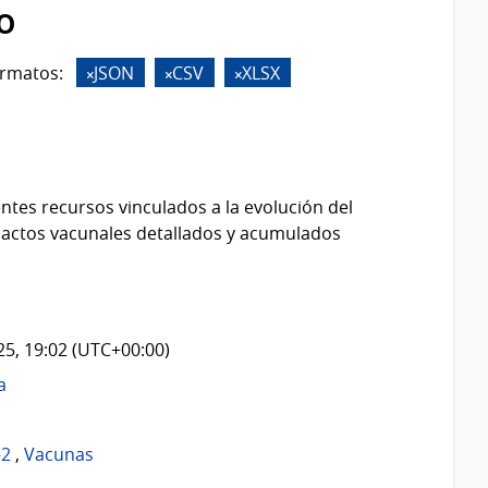
o
rmatos:
JSON
CSV
XLSX
ntes recursos vinculados a la evolución del
 actos vacunales detallados y acumulados
025, 19:02 (UTC+00:00)
a
-2
,
Vacunas