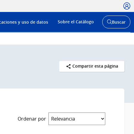
Usua
Menú
Sobre el Catálogo
caciones y uso de datos
Buscar
de
Abrir
buscador
navega
y
Compartir esta página
Ordenar por