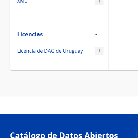
XML
1
Filtro
Licencias
Licencias
Licencia de DAG de Uruguay
1
Pie
de
Catálogo de Datos Abiertos