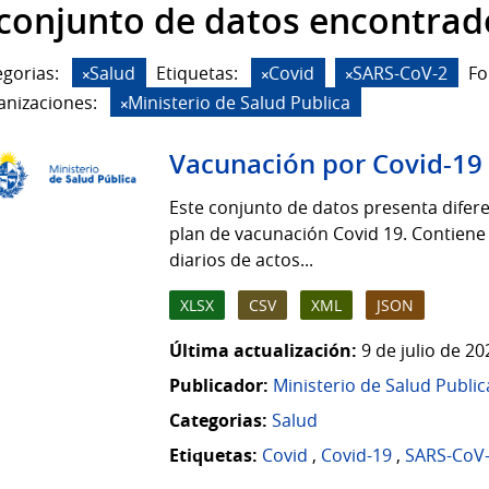
 conjunto de datos encontrad
gorias:
Salud
Etiquetas:
Covid
SARS-CoV-2
Fo
anizaciones:
Ministerio de Salud Publica
Vacunación por Covid-19
Este conjunto de datos presenta difere
plan de vacunación Covid 19. Contiene
diarios de actos...
XLSX
CSV
XML
JSON
Última actualización:
9 de julio de 2
Publicador:
Ministerio de Salud Public
Categorias:
Salud
Etiquetas:
Covid
,
Covid-19
,
SARS-CoV