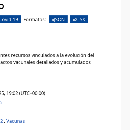
o
Covid-19
Formatos:
JSON
XLSX
ntes recursos vinculados a la evolución del
 actos vacunales detallados y acumulados
025, 19:02 (UTC+00:00)
a
-2
,
Vacunas