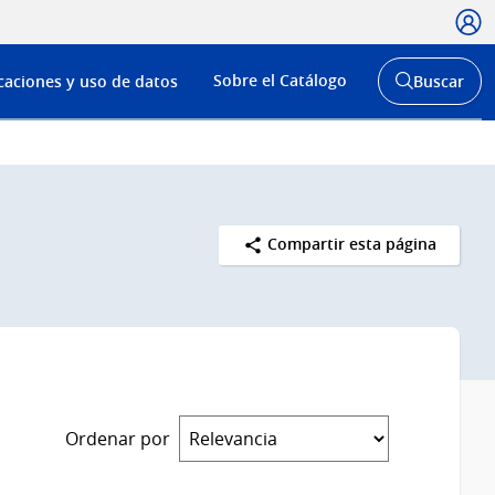
Usua
Menú
Sobre el Catálogo
caciones y uso de datos
Buscar
de
Abrir
buscador
navega
y
Compartir esta página
Ordenar por