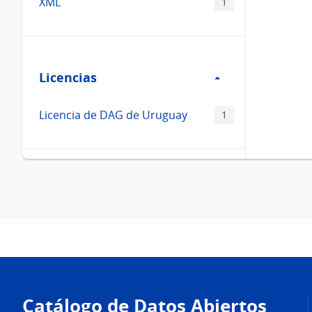
XML
1
Filtro
Licencias
Licencias
Licencia de DAG de Uruguay
1
Pie
de
Catálogo de Datos Abiertos