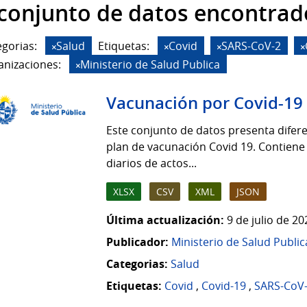
 conjunto de datos encontrad
gorias:
Salud
Etiquetas:
Covid
SARS-CoV-2
anizaciones:
Ministerio de Salud Publica
Vacunación por Covid-19
Este conjunto de datos presenta difere
plan de vacunación Covid 19. Contiene
diarios de actos...
XLSX
CSV
XML
JSON
Última actualización:
9 de julio de 2
Publicador:
Ministerio de Salud Public
Categorias:
Salud
Etiquetas:
Covid
,
Covid-19
,
SARS-CoV