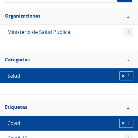
de
Filtro
datos...
Organizaciones
Organizaciones
Ministerio de Salud Publica
1
Filtro
Categorias
Categorias
Salud
1
Filtro
Etiquetas
Etiquetas
Covid
1