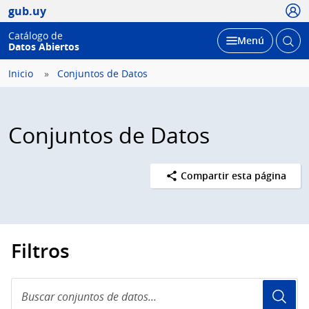
Usua
gub.uy
Catálogo de
Abrir
Desplegar
Menú
Datos Abiertos
busc
Inicio
Conjuntos de Datos
Conjuntos de Datos
Compartir esta página
Filtros
Buscar
conjuntos