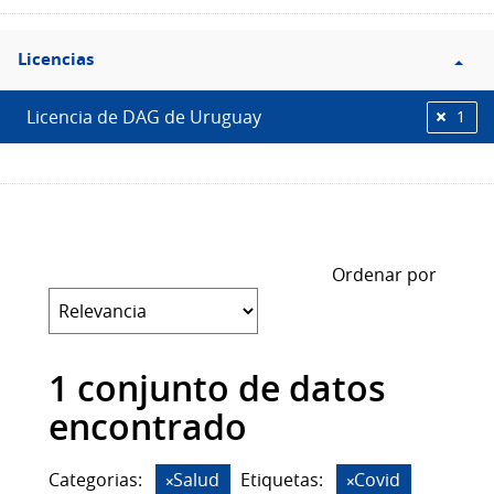
Filtro
Licencias
Licencias
Licencia de DAG de Uruguay
1
Ordenar por
1 conjunto de datos
encontrado
Categorias:
Salud
Etiquetas:
Covid