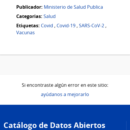
Publicador:
Ministerio de Salud Publica
Categorias:
Salud
Etiquetas:
Covid
,
Covid-19
,
SARS-CoV-2
,
Vacunas
Si encontraste algún error en este sitio:
ayúdanos a mejorarlo
Pie
de
Catálogo de Datos Abiertos
página