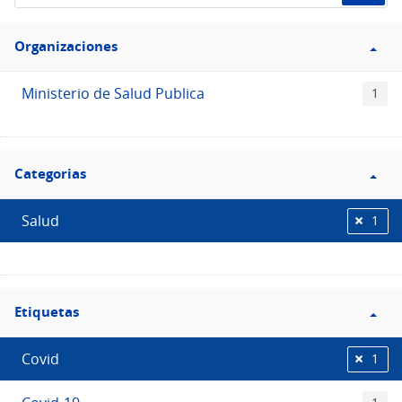
de
Filtro
datos...
Organizaciones
Organizaciones
Ministerio de Salud Publica
1
Filtro
Categorias
Categorias
Salud
1
Filtro
Etiquetas
Etiquetas
Covid
1