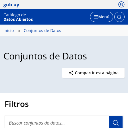
Usua
gub.uy
Catálogo de
Abrir
Desplegar
Menú
Datos Abiertos
busc
Inicio
Conjuntos de Datos
Conjuntos de Datos
Compartir esta página
Filtros
Buscar
conjuntos