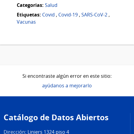
Categorias:
Salud
Etiquetas:
Covid
,
Covid-19
,
SARS-CoV-2
,
Vacunas
Si encontraste algún error en este sitio:
ayúdanos a mejorarlo
Pie
de
Catálogo de Datos Abiertos
página
Dirección:
Liniers 1324 piso 4