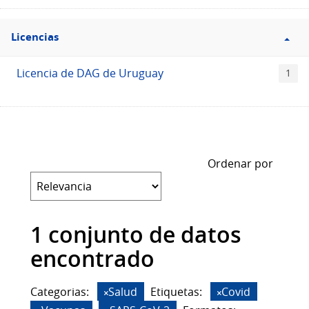
Filtro
Licencias
Licencias
Licencia de DAG de Uruguay
1
Ordenar por
1 conjunto de datos
encontrado
Categorias:
Salud
Etiquetas:
Covid