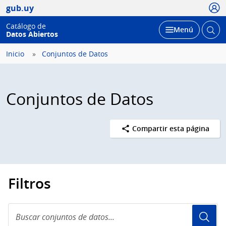
Usua
gub.uy
Catálogo de
Abrir
Desplegar
Menú
Datos Abiertos
busc
Inicio
Conjuntos de Datos
Conjuntos de Datos
Compartir esta página
Filtros
Buscar
conjuntos