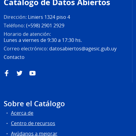
Catálogo de Datos Abiertos
página
Dirección:
Liniers 1324 piso 4
Teléfono:
(+598) 2901 2929
Horario de atención:
Lunes a viernes de 9:30 a 17:30 hs.
Correo electrónico:
datosabiertos@agesic.gub.uy
Contacto
Facebook
Twitter
YouTube
Sobre el Catálogo
Acerca de
Centro de recursos
Ayúdanos a mejorar