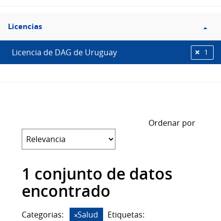
Filtro
Licencias
Licencias
Licencia de DAG de Uruguay
1
Ordenar por
1 conjunto de datos
encontrado
Categorias:
Salud
Etiquetas: