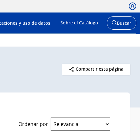
Usua
Menú
Sobre el Catálogo
caciones y uso de datos
Buscar
de
Abrir
buscador
navega
y
Compartir esta página
Ordenar por