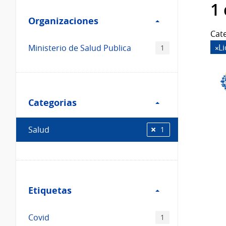
Filtro
datos...
1
Organizaciones
Organizaciones
Cate
L
Ministerio de Salud Publica
1
Filtro
Categorias
Categorias
Salud
1
Filtro
Etiquetas
Etiquetas
Covid
1