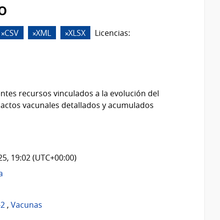
o
CSV
XML
XLSX
Licencias:
ntes recursos vinculados a la evolución del
 actos vacunales detallados y acumulados
025, 19:02 (UTC+00:00)
a
-2
,
Vacunas