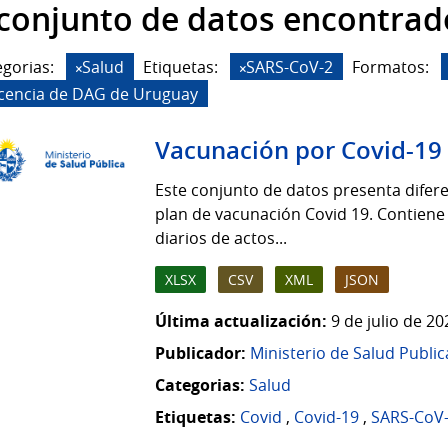
 conjunto de datos encontrad
gorias:
Salud
Etiquetas:
SARS-CoV-2
Formatos:
icencia de DAG de Uruguay
Vacunación por Covid-19
Este conjunto de datos presenta difere
plan de vacunación Covid 19. Contiene
diarios de actos...
XLSX
CSV
XML
JSON
Última actualización:
9 de julio de 2
Publicador:
Ministerio de Salud Public
Categorias:
Salud
Etiquetas:
Covid
,
Covid-19
,
SARS-CoV