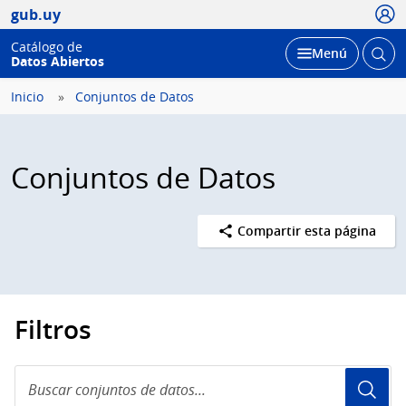
Usua
gub.uy
Catálogo de
Abrir
Desplegar
Menú
Datos Abiertos
busc
Inicio
Conjuntos de Datos
Conjuntos de Datos
Compartir esta página
Filtros
Buscar
conjuntos