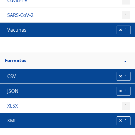
Covid-19
1
SARS-CoV-2
1
Vacunas
1
Filtro
Formatos
Formatos
CSV
1
JSON
1
XLSX
1
XML
1