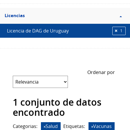
Filtro
Licencias
Licencias
Licencia de DAG de Uruguay
1
Ordenar por
1 conjunto de datos
encontrado
Categorias:
Salud
Etiquetas:
Vacunas