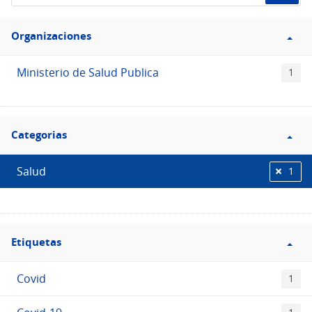
de
Filtro
datos...
Organizaciones
Organizaciones
Ministerio de Salud Publica
1
Filtro
Categorias
Categorias
Salud
1
Filtro
Etiquetas
Etiquetas
Covid
1