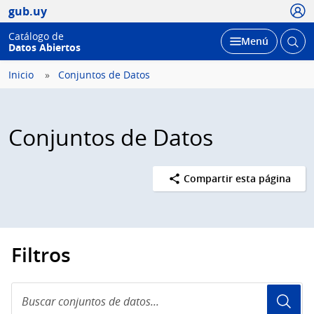
Usua
gub.uy
Catálogo de
Abrir
Desplegar
Menú
Datos Abiertos
busc
Inicio
Conjuntos de Datos
Conjuntos de Datos
Compartir esta página
Filtros
Buscar
conjuntos