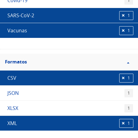
Covid-19
1
SARS-CoV-2
1
Vacunas
1
Filtro
Formatos
Formatos
CSV
1
JSON
1
XLSX
1
XML
1