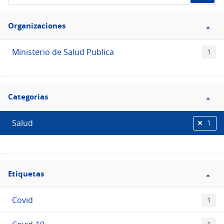
de
Filtro
datos...
Organizaciones
Organizaciones
Ministerio de Salud Publica
1
Filtro
Categorias
Categorias
Salud
1
Filtro
Etiquetas
Etiquetas
Covid
1