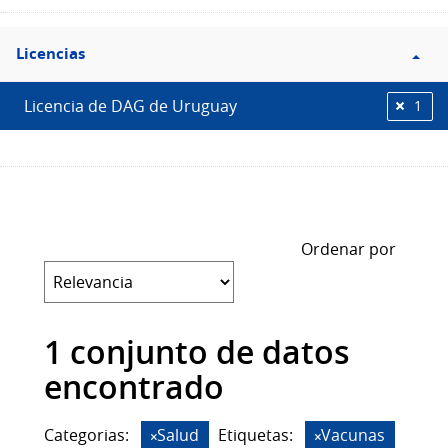
Filtro
Licencias
Licencias
Licencia de DAG de Uruguay
1
Ordenar por
1 conjunto de datos
encontrado
Categorias:
Salud
Etiquetas:
Vacunas