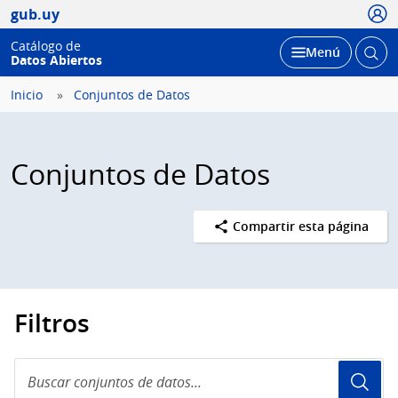
Usua
gub.uy
Catálogo de
Abrir
Desplegar
Menú
Datos Abiertos
busc
Inicio
Conjuntos de Datos
Conjuntos de Datos
Compartir esta página
Filtros
Buscar
conjuntos