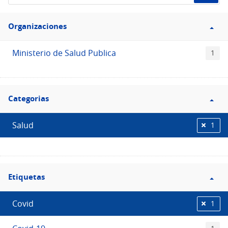
de
Filtro
datos...
Organizaciones
Organizaciones
Ministerio de Salud Publica
1
Filtro
Categorias
Categorias
Salud
1
Filtro
Etiquetas
Etiquetas
Covid
1