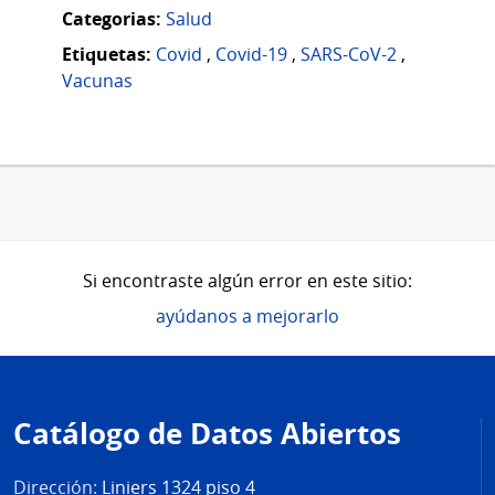
Categorias:
Salud
Etiquetas:
Covid
,
Covid-19
,
SARS-CoV-2
,
Vacunas
Si encontraste algún error en este sitio:
ayúdanos a mejorarlo
Pie
de
Catálogo de Datos Abiertos
página
Dirección:
Liniers 1324 piso 4