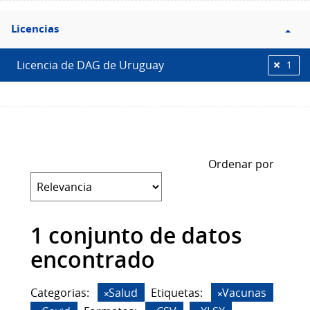
Filtro
Licencias
Licencias
Licencia de DAG de Uruguay
1
Ordenar por
1 conjunto de datos
encontrado
Categorias:
Salud
Etiquetas:
Vacunas