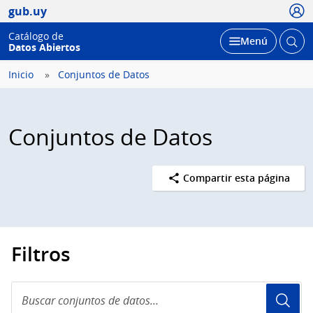
Usua
gub.uy
Catálogo de
Abrir
Desplegar
Menú
Datos Abiertos
busc
Inicio
Conjuntos de Datos
Conjuntos de Datos
Compartir esta página
Filtros
Buscar
conjuntos