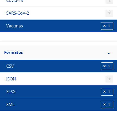
Covid-19
1
SARS-CoV-2
1
Vacunas
1
Filtro
Formatos
Formatos
CSV
1
JSON
1
XLSX
1
XML
1