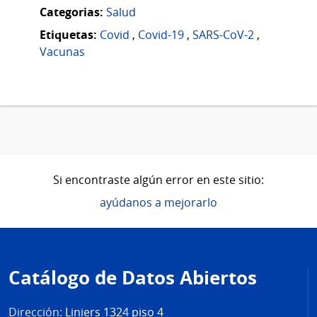
Categorias:
Salud
Etiquetas:
Covid
,
Covid-19
,
SARS-CoV-2
,
Vacunas
Si encontraste algún error en este sitio:
ayúdanos a mejorarlo
Pie
de
Catálogo de Datos Abiertos
página
Dirección:
Liniers 1324 piso 4