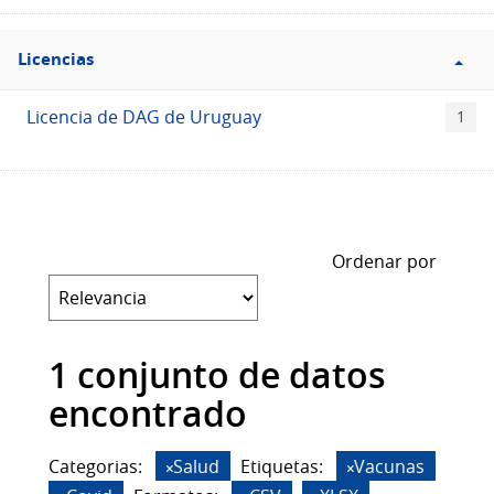
Filtro
Licencias
Licencias
Licencia de DAG de Uruguay
1
Ordenar por
1 conjunto de datos
encontrado
Categorias:
Salud
Etiquetas:
Vacunas