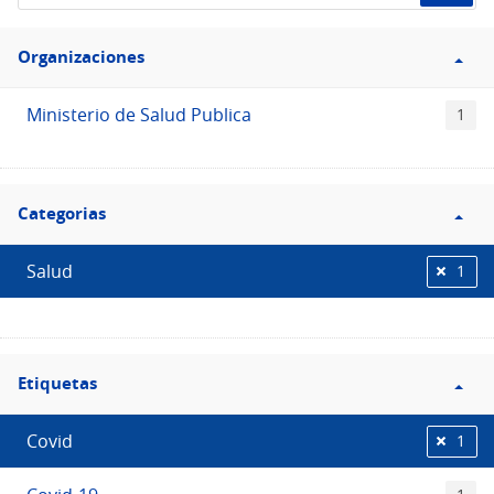
de
Filtro
datos...
Organizaciones
Organizaciones
Ministerio de Salud Publica
1
Filtro
Categorias
Categorias
Salud
1
Filtro
Etiquetas
Etiquetas
Covid
1