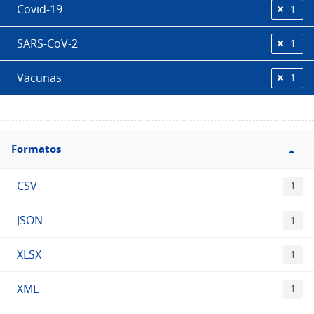
Covid-19
1
SARS-CoV-2
1
Vacunas
1
Filtro
Formatos
Formatos
CSV
1
JSON
1
XLSX
1
XML
1