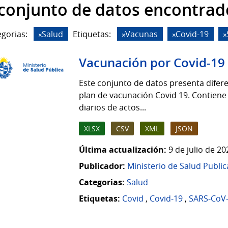
 conjunto de datos encontrad
gorias:
Salud
Etiquetas:
Vacunas
Covid-19
Vacunación por Covid-19
Este conjunto de datos presenta difere
plan de vacunación Covid 19. Contiene
diarios de actos...
XLSX
CSV
XML
JSON
Última actualización:
9 de julio de 2
Publicador:
Ministerio de Salud Public
Categorias:
Salud
Etiquetas:
Covid
,
Covid-19
,
SARS-CoV