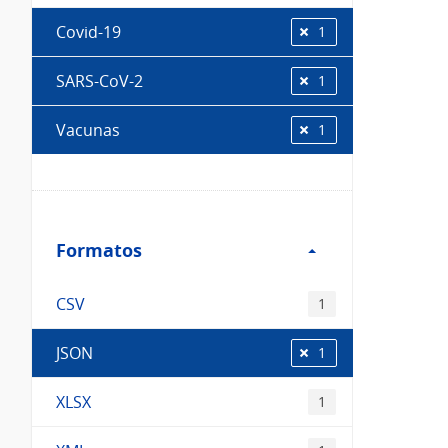
Covid-19
1
SARS-CoV-2
1
Vacunas
1
Filtro
Formatos
Formatos
CSV
1
JSON
1
XLSX
1