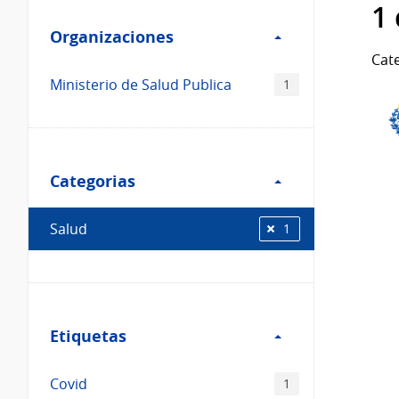
Filtro
datos...
1
Organizaciones
Organizaciones
Cate
Ministerio de Salud Publica
1
Filtro
Categorias
Categorias
Salud
1
Filtro
Etiquetas
Etiquetas
Covid
1