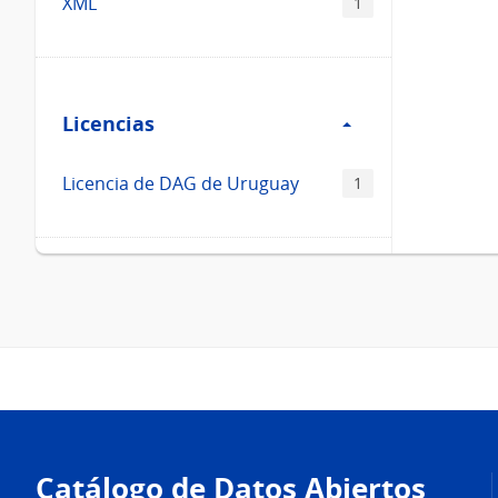
XML
1
Filtro
Licencias
Licencias
Licencia de DAG de Uruguay
1
Pie
de
Catálogo de Datos Abiertos