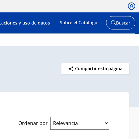
Usua
Menú
Sobre el Catálogo
caciones y uso de datos
Buscar
de
Abrir
buscador
navega
y
Compartir esta página
Ordenar por