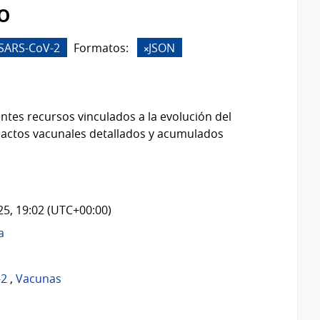
o
SARS-CoV-2
Formatos:
JSON
ntes recursos vinculados a la evolución del
 actos vacunales detallados y acumulados
025, 19:02 (UTC+00:00)
a
-2
,
Vacunas