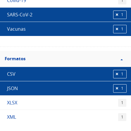
Covid-19
1
SARS-CoV-2
1
Vacunas
1
Filtro
Formatos
Formatos
CSV
1
JSON
1
XLSX
1
XML
1