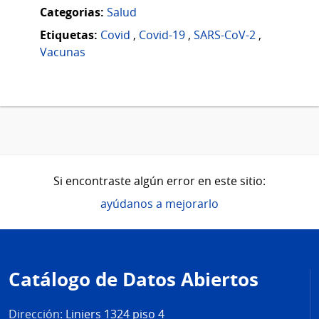
Categorias:
Salud
Etiquetas:
Covid
,
Covid-19
,
SARS-CoV-2
,
Vacunas
Si encontraste algún error en este sitio:
ayúdanos a mejorarlo
Pie
de
Catálogo de Datos Abiertos
página
Dirección:
Liniers 1324 piso 4