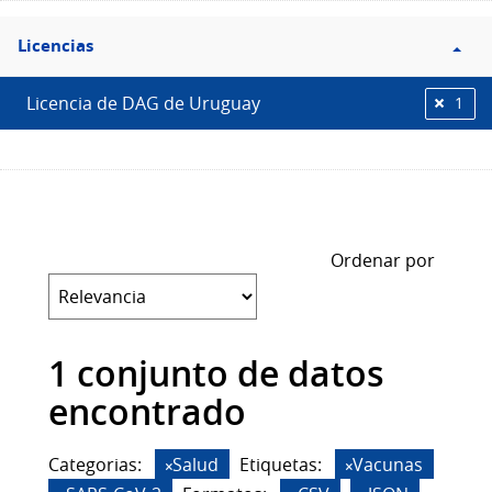
Filtro
Licencias
Licencias
Licencia de DAG de Uruguay
1
Ordenar por
1 conjunto de datos
encontrado
Categorias:
Salud
Etiquetas:
Vacunas