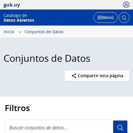
Usua
gub.uy
Catálogo de
Abrir
Desplegar
Menú
Datos Abiertos
busc
Inicio
Conjuntos de Datos
Conjuntos de Datos
Compartir esta página
Filtros
Buscar
conjuntos