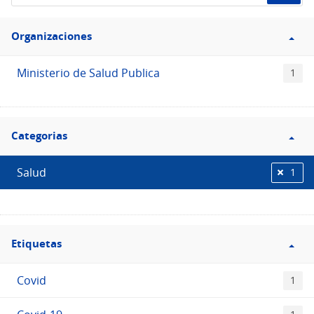
de
Filtro
datos...
Organizaciones
Organizaciones
Ministerio de Salud Publica
1
Filtro
Categorias
Categorias
Salud
1
Filtro
Etiquetas
Etiquetas
Covid
1