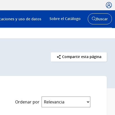
Usua
Menú
Sobre el Catálogo
caciones y uso de datos
Buscar
de
Abrir
buscador
navega
y
Compartir esta página
Ordenar por