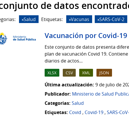
 conjunto de datos encontrad
gorias:
Salud
Etiquetas:
Vacunas
SARS-CoV-2
Vacunación por Covid-19
Este conjunto de datos presenta difere
plan de vacunación Covid 19. Contiene
diarios de actos...
XLSX
CSV
XML
JSON
Última actualización:
9 de julio de 2
Publicador:
Ministerio de Salud Public
Categorias:
Salud
Etiquetas:
Covid
,
Covid-19
,
SARS-CoV