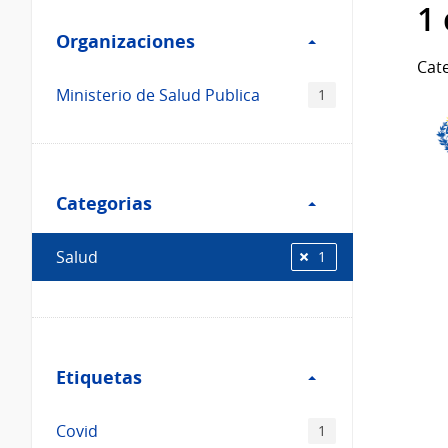
Filtro
datos...
1
Organizaciones
Organizaciones
Cate
Ministerio de Salud Publica
1
Filtro
Categorias
Categorias
Salud
1
Filtro
Etiquetas
Etiquetas
Covid
1