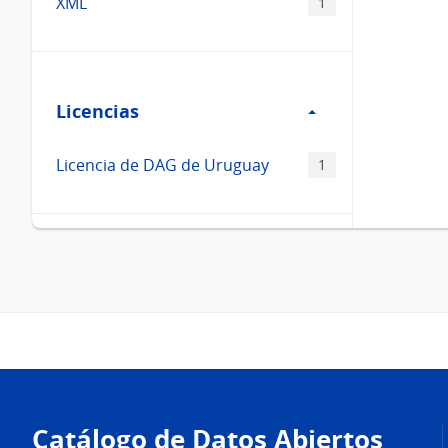
XML
1
Filtro
Licencias
Licencias
Licencia de DAG de Uruguay
1
Pie
de
Catálogo de Datos Abiertos