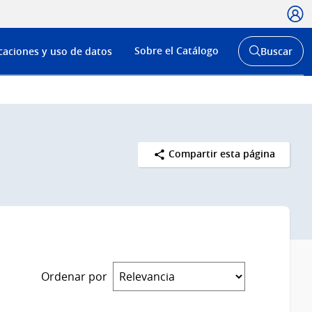
Usua
Menú
Sobre el Catálogo
caciones y uso de datos
Buscar
de
Abrir
buscador
navega
y
Compartir esta página
Ordenar por