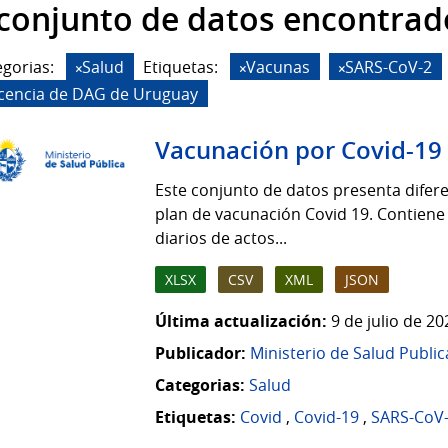
 conjunto de datos encontrad
gorias:
Salud
Etiquetas:
Vacunas
SARS-CoV-2
icencia de DAG de Uruguay
Vacunación por Covid-19
Este conjunto de datos presenta difere
plan de vacunación Covid 19. Contiene
diarios de actos...
XLSX
CSV
XML
JSON
Última actualización:
9 de julio de 2
Publicador:
Ministerio de Salud Public
Categorias:
Salud
Etiquetas:
Covid
,
Covid-19
,
SARS-CoV