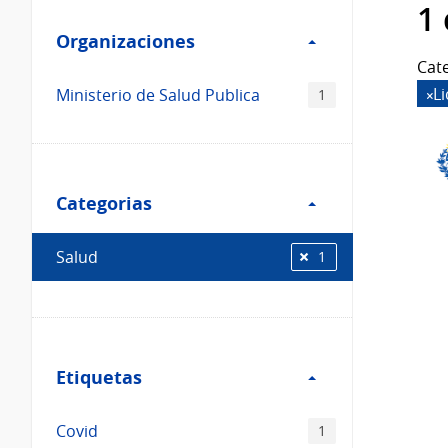
Filtro
datos...
1
Organizaciones
Organizaciones
Cate
L
Ministerio de Salud Publica
1
Filtro
Categorias
Categorias
Salud
1
Filtro
Etiquetas
Etiquetas
Covid
1