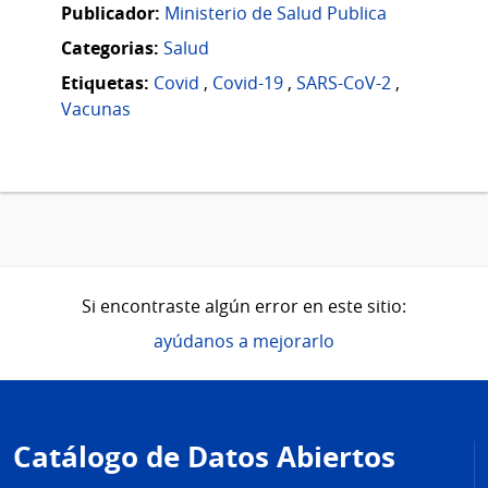
Publicador:
Ministerio de Salud Publica
Categorias:
Salud
Etiquetas:
Covid
,
Covid-19
,
SARS-CoV-2
,
Vacunas
Si encontraste algún error en este sitio:
ayúdanos a mejorarlo
Pie
de
Catálogo de Datos Abiertos
página