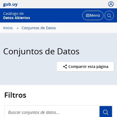
Usua
gub.uy
Catálogo de
Abrir
Desplegar
Menú
Datos Abiertos
busc
Inicio
Conjuntos de Datos
Conjuntos de Datos
Compartir esta página
Filtros
Buscar
conjuntos