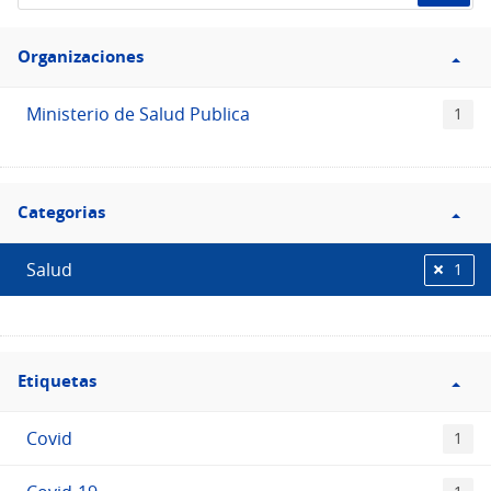
de
Filtro
datos...
Organizaciones
Organizaciones
Ministerio de Salud Publica
1
Filtro
Categorias
Categorias
Salud
1
Filtro
Etiquetas
Etiquetas
Covid
1