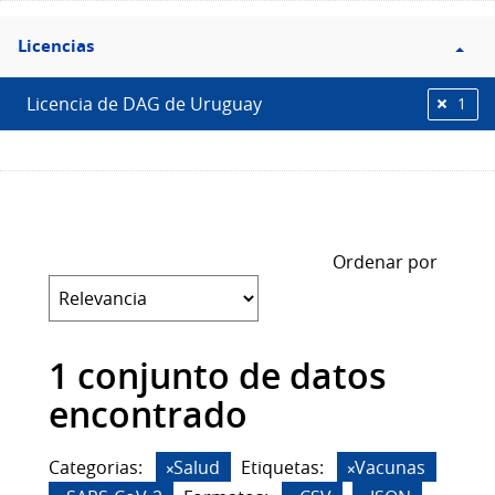
Filtro
Licencias
Licencias
Licencia de DAG de Uruguay
1
Ordenar por
1 conjunto de datos
encontrado
Categorias:
Salud
Etiquetas:
Vacunas