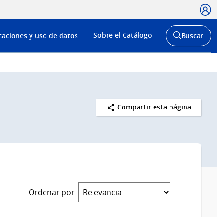
Usua
Menú
Sobre el Catálogo
caciones y uso de datos
Buscar
de
Abrir
buscador
navega
y
Compartir esta página
Ordenar por