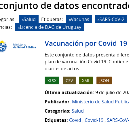
 conjunto de datos encontrad
gorias:
Salud
Etiquetas:
Vacunas
SARS-CoV-2
ncias:
Licencia de DAG de Uruguay
Vacunación por Covid-19
Este conjunto de datos presenta difere
plan de vacunación Covid 19. Contiene
diarios de actos...
XLSX
CSV
XML
JSON
Última actualización:
9 de julio de 2
Publicador:
Ministerio de Salud Public
Categorias:
Salud
Etiquetas:
Covid
,
Covid-19
,
SARS-CoV