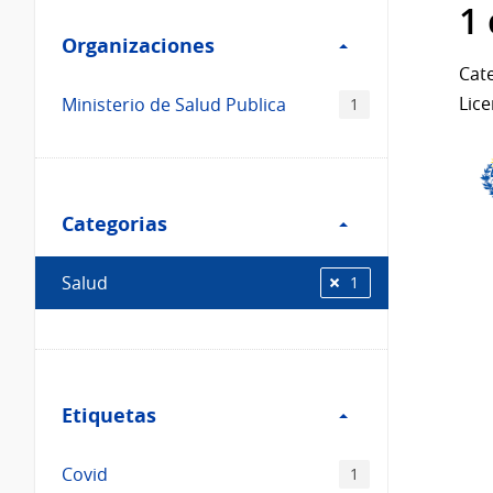
Filtro
datos...
1
Organizaciones
Organizaciones
Cate
Lice
Ministerio de Salud Publica
1
Filtro
Categorias
Categorias
Salud
1
Filtro
Etiquetas
Etiquetas
Covid
1