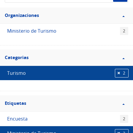
de
Filtro
datos...
Organizaciones
Organizaciones
Ministerio de Turismo
2
Filtro
Categorias
Categorias
Turismo
2
Filtro
Etiquetas
Etiquetas
Encuesta
2