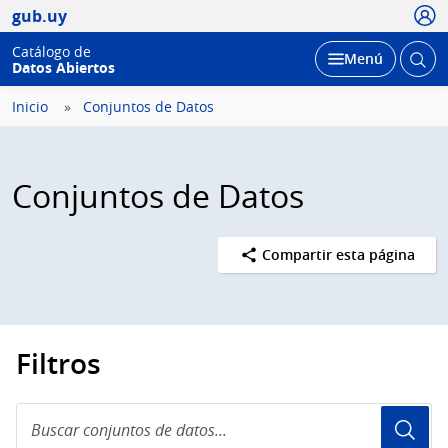
Usua
gub.uy
Catálogo de
Abrir
Desplegar
Menú
Datos Abiertos
busc
Inicio
Conjuntos de Datos
Conjuntos de Datos
Compartir esta página
Filtros
Buscar
conjuntos