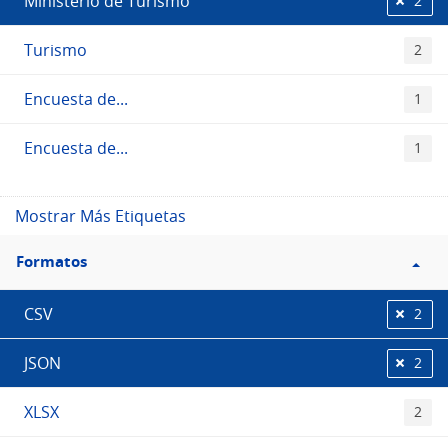
Ministerio de Turismo
2
Turismo
2
Encuesta de...
1
Encuesta de...
1
Mostrar Más Etiquetas
Filtro
Formatos
Formatos
CSV
2
JSON
2
XLSX
2