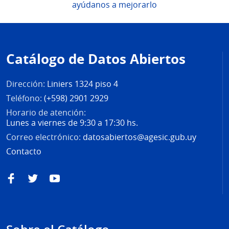
ayúdanos a mejorarlo
Pie
de
Catálogo de Datos Abiertos
página
Dirección:
Liniers 1324 piso 4
Teléfono:
(+598) 2901 2929
Horario de atención:
Lunes a viernes de 9:30 a 17:30 hs.
Correo electrónico:
datosabiertos@agesic.gub.uy
Contacto
Facebook
Twitter
YouTube