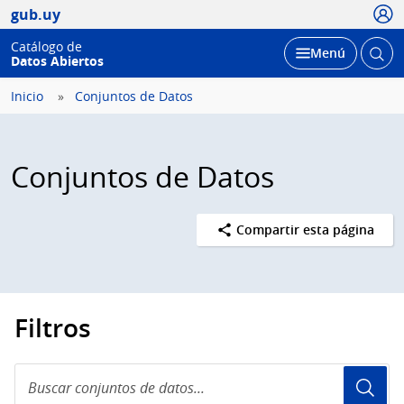
Usua
gub.uy
Catálogo de
Abrir
Desplegar
Menú
Datos Abiertos
busc
Inicio
Conjuntos de Datos
Conjuntos de Datos
Compartir esta página
Filtros
Buscar
conjuntos