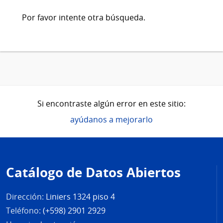
Por favor intente otra búsqueda.
Si encontraste algún error en este sitio:
ayúdanos a mejorarlo
Pie
de
Catálogo de Datos Abiertos
página
Dirección:
Liniers 1324 piso 4
Teléfono:
(+598) 2901 2929