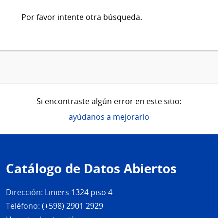
Por favor intente otra búsqueda.
Si encontraste algún error en este sitio:
ayúdanos a mejorarlo
Pie
de
Catálogo de Datos Abiertos
página
Dirección:
Liniers 1324 piso 4
Teléfono:
(+598) 2901 2929