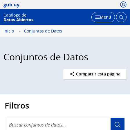
Usua
gub.uy
Catálogo de
Abrir
Desplegar
Menú
Datos Abiertos
busc
Inicio
Conjuntos de Datos
Conjuntos de Datos
Compartir esta página
Filtros
Buscar
conjuntos