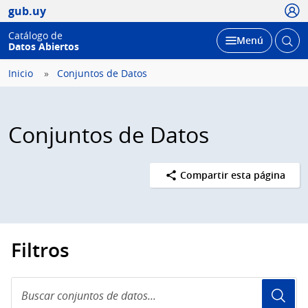
Usua
gub.uy
Catálogo de
Abrir
Desplegar
Menú
Datos Abiertos
busc
Inicio
Conjuntos de Datos
Conjuntos de Datos
Compartir esta página
Filtros
Buscar
conjuntos