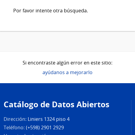
Por favor intente otra búsqueda.
Si encontraste algún error en este sitio:
ayúdanos a mejorarlo
Pie
de
Catálogo de Datos Abiertos
página
Dirección:
Liniers 1324 piso 4
Teléfono:
(+598) 2901 2929