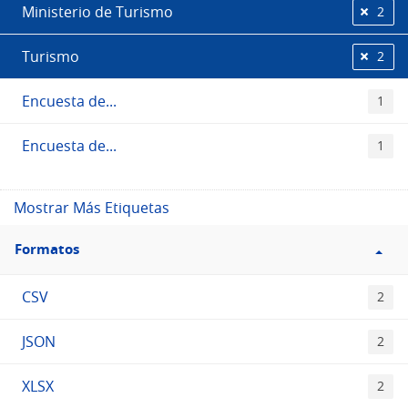
Ministerio de Turismo
2
Turismo
2
Encuesta de...
1
Encuesta de...
1
Mostrar Más Etiquetas
Filtro
Formatos
Formatos
CSV
2
JSON
2
XLSX
2