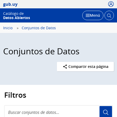
Usua
gub.uy
Catálogo de
Abrir
Desplegar
Menú
Datos Abiertos
busc
Inicio
Conjuntos de Datos
Conjuntos de Datos
Compartir esta página
Filtros
Buscar
conjuntos