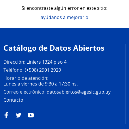
Si encontraste algún error en este sitio:
ayúdanos a mejorarlo
Pie
de
Catálogo de Datos Abiertos
página
Dirección:
Liniers 1324 piso 4
Teléfono:
(+598) 2901 2929
Horario de atención:
Lunes a viernes de 9:30 a 17:30 hs.
Correo electrónico:
datosabiertos@agesic.gub.uy
Contacto
Facebook
Twitter
YouTube