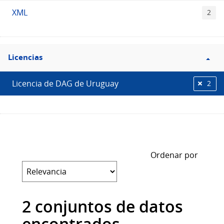
XML
2
Filtro
Licencias
Licencias
Licencia de DAG de Uruguay
2
Ordenar por
2 conjuntos de datos