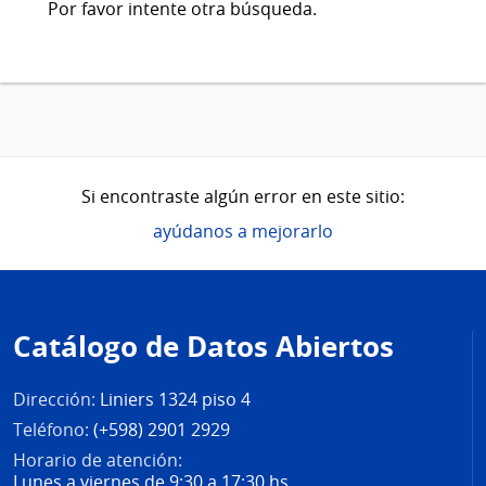
Por favor intente otra búsqueda.
Si encontraste algún error en este sitio:
ayúdanos a mejorarlo
Pie
de
Catálogo de Datos Abiertos
página
Dirección:
Liniers 1324 piso 4
Teléfono:
(+598) 2901 2929
Horario de atención:
Lunes a viernes de 9:30 a 17:30 hs.