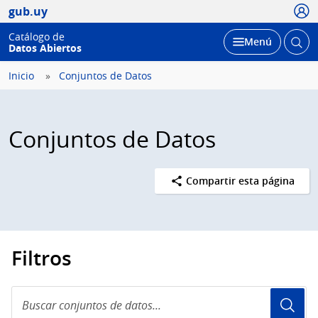
Usua
gub.uy
Catálogo de
Abrir
Desplegar
Menú
Datos Abiertos
busc
Inicio
Conjuntos de Datos
Conjuntos de Datos
Compartir esta página
Filtros
Buscar
conjuntos