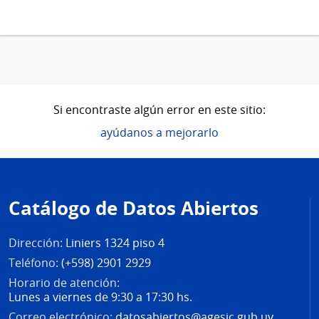
Si encontraste algún error en este sitio:
ayúdanos a mejorarlo
Pie
de
Catálogo de Datos Abiertos
página
Dirección:
Liniers 1324 piso 4
Teléfono:
(+598) 2901 2929
Horario de atención:
Lunes a viernes de 9:30 a 17:30 hs.
Correo electrónico:
datosabiertos@agesic.gub.uy