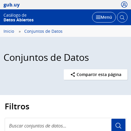
Usua
gub.uy
Catálogo de
Abrir
Desplegar
Menú
Datos Abiertos
busc
Inicio
Conjuntos de Datos
Conjuntos de Datos
Compartir esta página
Filtros
Buscar
conjuntos