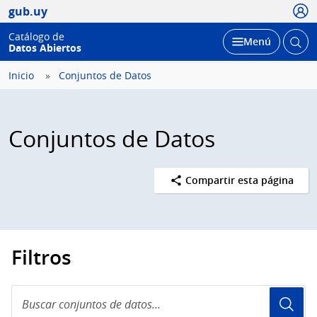
Usua
gub.uy
Catálogo de
Abrir
Desplegar
Menú
Datos Abiertos
busc
Inicio
Conjuntos de Datos
Conjuntos de Datos
Compartir esta página
Filtros
Buscar
conjuntos