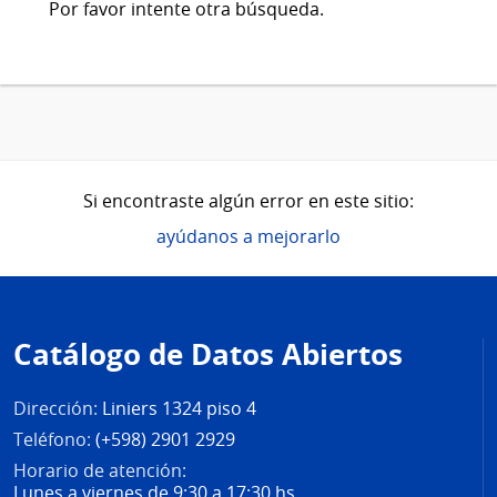
Por favor intente otra búsqueda.
Si encontraste algún error en este sitio:
ayúdanos a mejorarlo
Pie
de
Catálogo de Datos Abiertos
página
Dirección:
Liniers 1324 piso 4
Teléfono:
(+598) 2901 2929
Horario de atención:
Lunes a viernes de 9:30 a 17:30 hs.