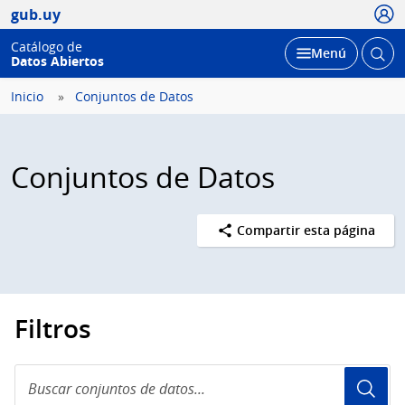
Usua
gub.uy
Catálogo de
Abrir
Desplegar
Menú
Datos Abiertos
busc
Inicio
Conjuntos de Datos
Conjuntos de Datos
Compartir esta página
Filtros
Buscar
conjuntos