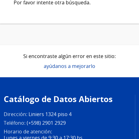
Por favor intente otra búsqueda.
Si encontraste algún error en este sitio:
ayúdanos a mejorarlo
Pie
de
Catálogo de Datos Abiertos
página
Dirección:
Liniers 1324 piso 4
Teléfono:
(+598) 2901 2929
Horario de atención:
Lunes a viernes de 9:30 a 17:30 hs.