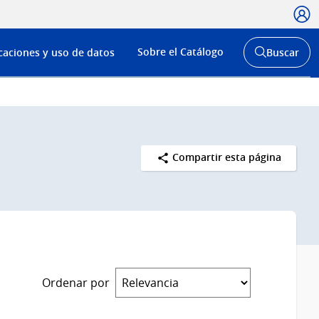
Usua
Menú
Sobre el Catálogo
caciones y uso de datos
Buscar
de
Abrir
buscador
navega
y
Compartir esta página
Ordenar por