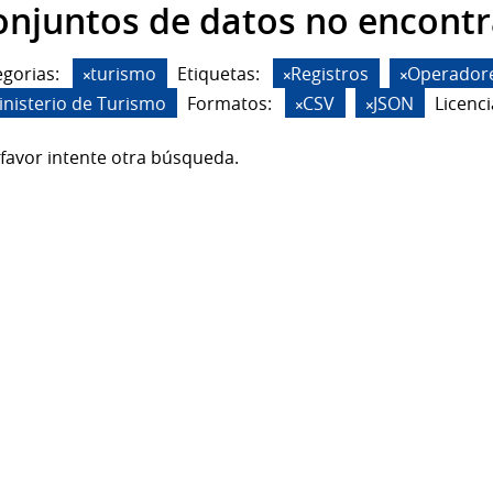
onjuntos de datos no encont
gorias:
turismo
Etiquetas:
Registros
Operadore
inisterio de Turismo
Formatos:
CSV
JSON
Licenci
favor intente otra búsqueda.