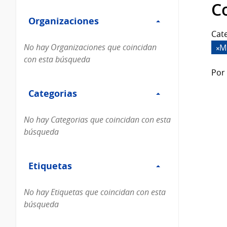
Filtro
datos...
C
Organizaciones
Organizaciones
Cate
No hay Organizaciones que coincidan
M
con esta búsqueda
Por 
Filtro
Categorias
Categorias
No hay Categorias que coincidan con esta
búsqueda
Filtro
Etiquetas
Etiquetas
No hay Etiquetas que coincidan con esta
búsqueda
Filtro