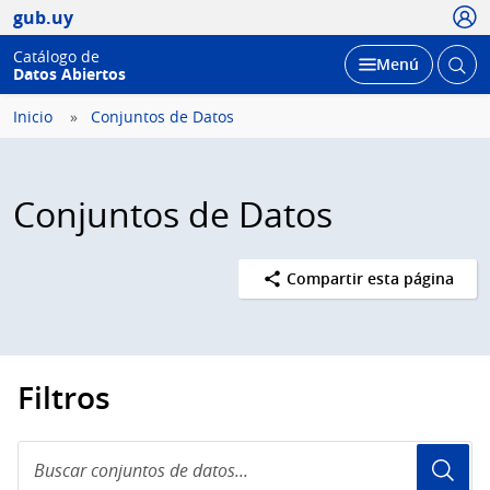
Usua
gub.uy
Catálogo de
Abrir
Desplegar
Menú
Datos Abiertos
busc
Inicio
Conjuntos de Datos
Conjuntos de Datos
Compartir esta página
Filtros
Buscar
conjuntos