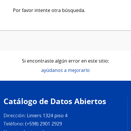
Por favor intente otra búsqueda.
Si encontraste algún error en este sitio:
ayúdanos a mejorarlo
Pie
de
Catálogo de Datos Abiertos
página
Dirección:
Liniers 1324 piso 4
Teléfono:
(+598) 2901 2929