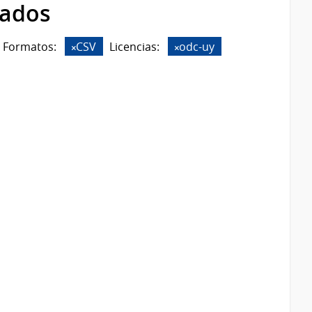
rados
Formatos:
CSV
Licencias:
odc-uy