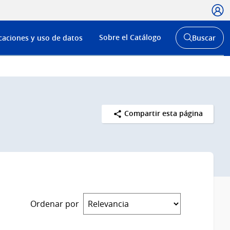
Usua
Menú
Sobre el Catálogo
caciones y uso de datos
Buscar
de
Abrir
buscador
navega
y
Compartir esta página
Ordenar por