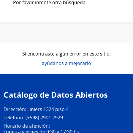
Por favor intente otra búsqueda.
Si encontraste algún error en este sitio:
ayúdanos a mejorarlo
Pie
de
Catálogo de Datos Abiertos
página
Dirección:
Liniers 1324 piso 4
Teléfono:
(+598) 2901 2929
Horario de atención:
Lunes a viernes de 9:30 a 17:30 hs.