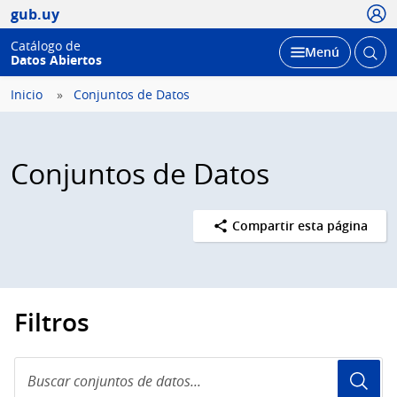
Usua
gub.uy
Catálogo de
Abrir
Desplegar
Menú
Datos Abiertos
busc
Inicio
Conjuntos de Datos
Conjuntos de Datos
Compartir esta página
Filtros
Buscar
conjuntos