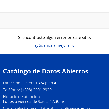
Si encontraste algún error en este sitio:
ayúdanos a mejorarlo
Pie
de
Catálogo de Datos Abiertos
página
Dirección:
Liniers 1324 piso 4
Teléfono:
(+598) 2901 2929
Horario de atención:
Lunes a viernes de 9:30 a 17:30 hs.
Correo electrónico:
datosabiertos@agesic.gub.uy