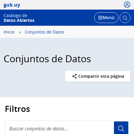
Usua
gub.uy
Catálogo de
Abrir
Desplegar
Menú
Datos Abiertos
busc
Inicio
Conjuntos de Datos
Conjuntos de Datos
Compartir esta página
Filtros
Buscar
conjuntos