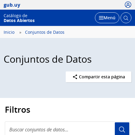
Usua
gub.uy
Catálogo de
Abrir
Desplegar
Menú
Datos Abiertos
busc
Inicio
Conjuntos de Datos
Conjuntos de Datos
Compartir esta página
Filtros
Buscar
conjuntos