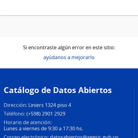
Si encontraste algún error en este sitio:
ayúdanos a mejorarlo
Pie
de
Catálogo de Datos Abiertos
página
Dirección:
Liniers 1324 piso 4
Teléfono:
(+598) 2901 2929
Horario de atención:
Lunes a viernes de 9:30 a 17:30 hs.
Correo electrónico:
datosabiertos@agesic.gub.uy