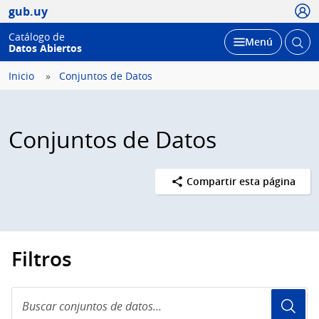
Usua
gub.uy
Catálogo de
Abrir
Desplegar
Menú
Datos Abiertos
busc
Inicio
Conjuntos de Datos
Conjuntos de Datos
Compartir esta página
Filtros
Buscar
conjuntos