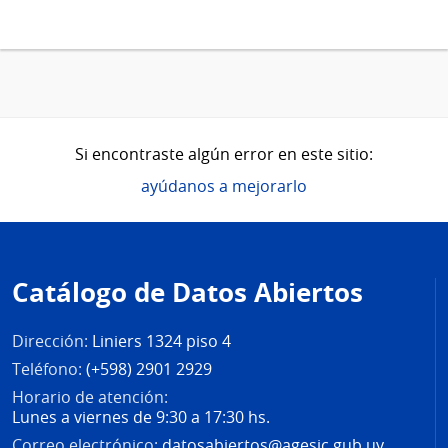
Si encontraste algún error en este sitio:
ayúdanos a mejorarlo
Pie
de
Catálogo de Datos Abiertos
página
Dirección:
Liniers 1324 piso 4
Teléfono:
(+598) 2901 2929
Horario de atención:
Lunes a viernes de 9:30 a 17:30 hs.
Correo electrónico:
datosabiertos@agesic.gub.uy