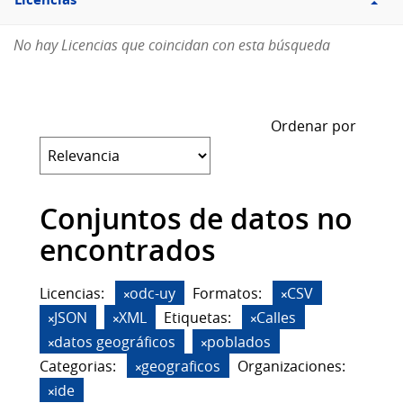
Licencias
No hay Licencias que coincidan con esta búsqueda
Ordenar por
Conjuntos de datos no
encontrados
Licencias:
odc-uy
Formatos:
CSV
JSON
XML
Etiquetas:
Calles
datos geográficos
poblados
Categorias:
geograficos
Organizaciones:
ide