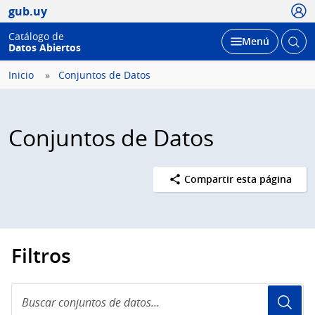
Usua
gub.uy
Catálogo de
Abrir
Desplegar
Menú
Datos Abiertos
busc
Inicio
Conjuntos de Datos
Conjuntos de Datos
Compartir esta página
Filtros
Buscar
conjuntos