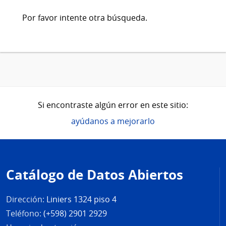
Por favor intente otra búsqueda.
Si encontraste algún error en este sitio:
ayúdanos a mejorarlo
Pie
de
Catálogo de Datos Abiertos
página
Dirección:
Liniers 1324 piso 4
Teléfono:
(+598) 2901 2929