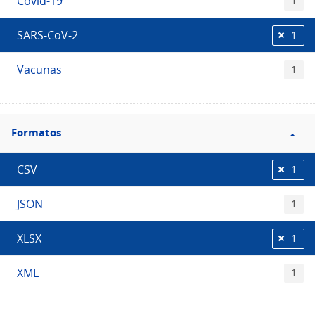
Covid-19
1
SARS-CoV-2
1
Vacunas
1
Filtro
Formatos
Formatos
CSV
1
JSON
1
XLSX
1
XML
1