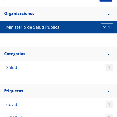
de
Filtro
datos...
Organizaciones
Organizaciones
Ministerio de Salud Publica
1
Filtro
Categorias
Categorias
Salud
1
Filtro
Etiquetas
Etiquetas
Covid
1