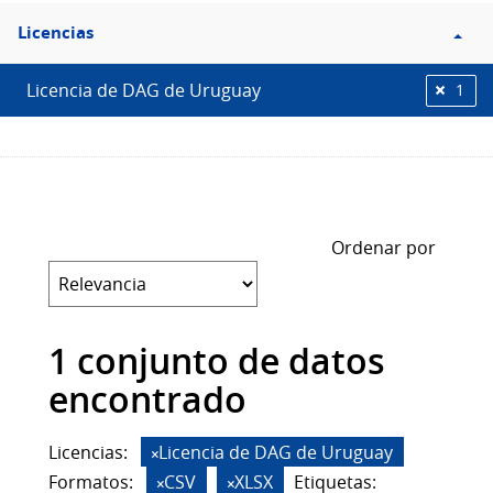
Filtro
Licencias
Licencias
Licencia de DAG de Uruguay
1
Ordenar por
1 conjunto de datos
encontrado
Licencias:
Licencia de DAG de Uruguay
Formatos:
CSV
XLSX
Etiquetas: