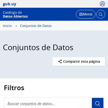
Usua
gub.uy
Catálogo de
Abrir
Desplegar
Menú
Datos Abiertos
busc
Inicio
Conjuntos de Datos
Conjuntos de Datos
Compartir esta página
Filtros
Buscar
conjuntos