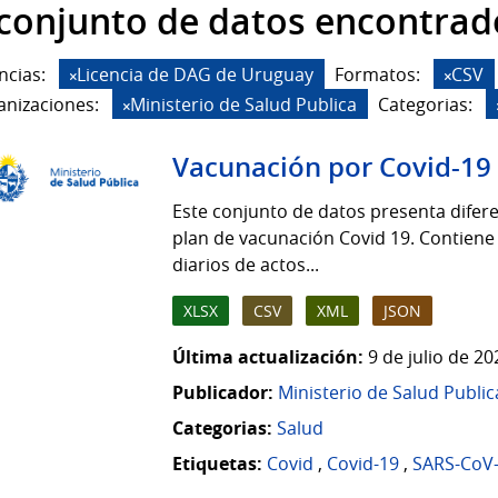
 conjunto de datos encontrad
ncias:
Licencia de DAG de Uruguay
Formatos:
CSV
anizaciones:
Ministerio de Salud Publica
Categorias:
Vacunación por Covid-19
Este conjunto de datos presenta difere
plan de vacunación Covid 19. Contiene
diarios de actos...
XLSX
CSV
XML
JSON
Última actualización:
9 de julio de 2
Publicador:
Ministerio de Salud Public
Categorias:
Salud
Etiquetas:
Covid
,
Covid-19
,
SARS-CoV