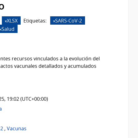
o
XLSX
Etiquetas:
SARS-CoV-2
Salud
ntes recursos vinculados a la evolución del
 actos vacunales detallados y acumulados
025, 19:02 (UTC+00:00)
a
-2
,
Vacunas