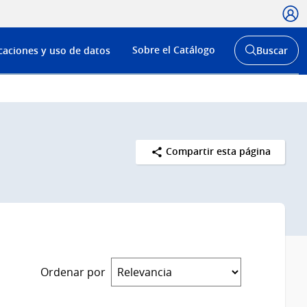
Usua
Menú
Sobre el Catálogo
caciones y uso de datos
Buscar
de
Abrir
buscador
navega
y
Compartir esta página
Ordenar por