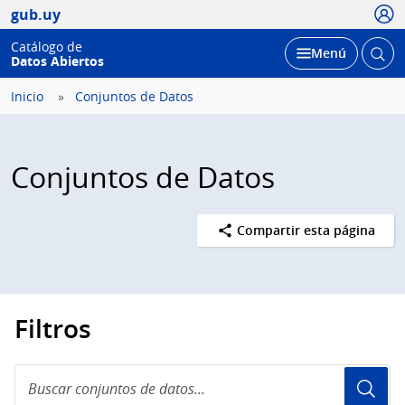
Usua
gub.uy
Catálogo de
Abrir
Desplegar
Menú
Datos Abiertos
busc
Inicio
Conjuntos de Datos
Conjuntos de Datos
Compartir esta página
Filtros
Buscar
conjuntos