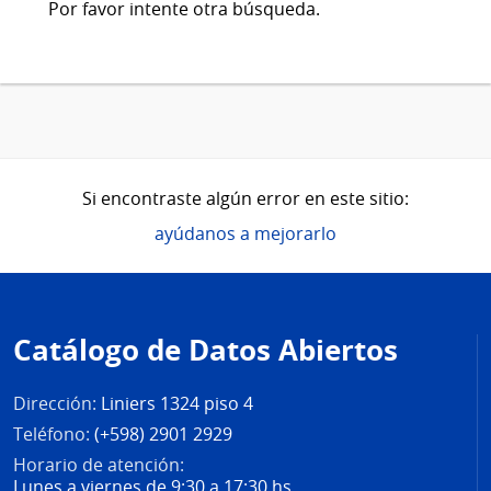
Por favor intente otra búsqueda.
Si encontraste algún error en este sitio:
ayúdanos a mejorarlo
Pie
de
Catálogo de Datos Abiertos
página
Dirección:
Liniers 1324 piso 4
Teléfono:
(+598) 2901 2929
Horario de atención:
Lunes a viernes de 9:30 a 17:30 hs.