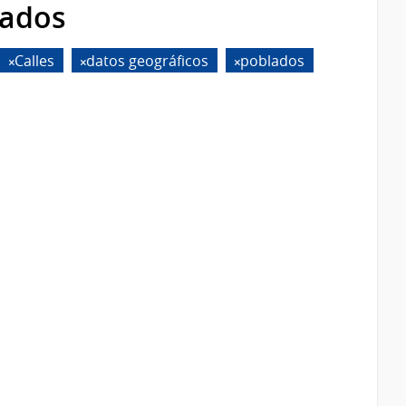
rados
Calles
datos geográficos
poblados