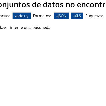
onjuntos de datos no encont
ncias:
odc-uy
Formatos:
JSON
XLS
Etiquetas:
favor intente otra búsqueda.