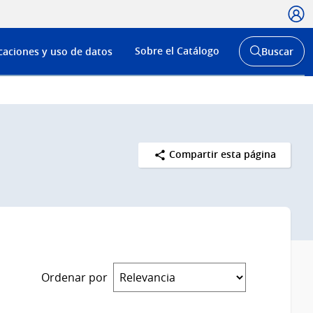
Usua
Menú
Sobre el Catálogo
caciones y uso de datos
Buscar
de
Abrir
buscador
navega
y
Compartir esta página
Ordenar por