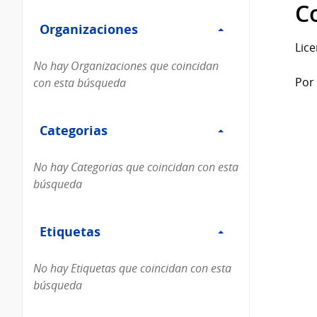
Filtro
datos...
C
Organizaciones
Organizaciones
Lice
No hay Organizaciones que coincidan
Por 
con esta búsqueda
Filtro
Categorias
Categorias
No hay Categorias que coincidan con esta
búsqueda
Filtro
Etiquetas
Etiquetas
No hay Etiquetas que coincidan con esta
búsqueda
Filtro