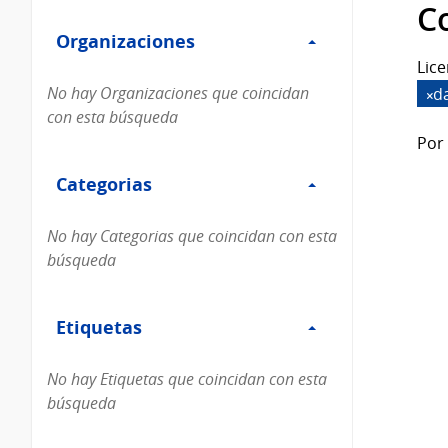
Filtro
datos...
C
Organizaciones
Organizaciones
Lice
No hay Organizaciones que coincidan
d
con esta búsqueda
Por 
Filtro
Categorias
Categorias
No hay Categorias que coincidan con esta
búsqueda
Filtro
Etiquetas
Etiquetas
No hay Etiquetas que coincidan con esta
búsqueda
Filtro