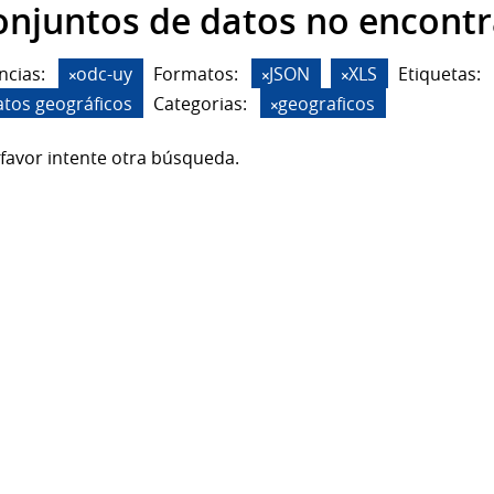
onjuntos de datos no encont
ncias:
odc-uy
Formatos:
JSON
XLS
Etiquetas:
atos geográficos
Categorias:
geograficos
favor intente otra búsqueda.