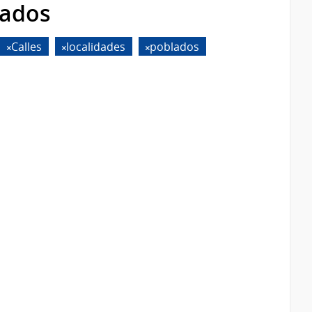
rados
Calles
localidades
poblados