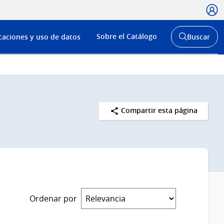
Usua
Menú
Sobre el Catálogo
caciones y uso de datos
Buscar
de
Abrir
buscador
navega
y
Compartir esta página
Ordenar por