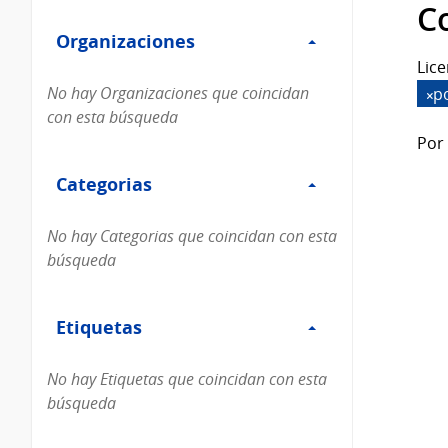
Filtro
datos...
C
Organizaciones
Organizaciones
Lice
No hay Organizaciones que coincidan
p
con esta búsqueda
Por 
Filtro
Categorias
Categorias
No hay Categorias que coincidan con esta
búsqueda
Filtro
Etiquetas
Etiquetas
No hay Etiquetas que coincidan con esta
búsqueda
Filtro