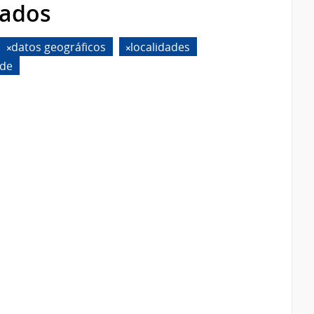
rados
datos geográficos
localidades
ide