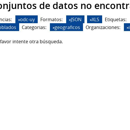
onjuntos de datos no encont
ncias:
odc-uy
Formatos:
JSON
XLS
Etiquetas:
oblados
Categorias:
geograficos
Organizaciones:
favor intente otra búsqueda.