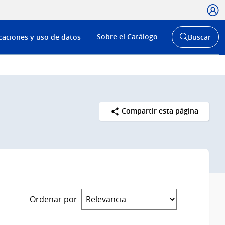
Usua
Menú
Sobre el Catálogo
caciones y uso de datos
Buscar
de
Abrir
buscador
navega
y
Compartir esta página
Ordenar por